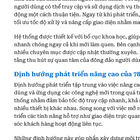
người dùng có thể truy cập và sử dụng dịch vụ th
động một cách thuận tiện. Ngay từ khi phát triển
tối ưu tốc độ xử lý và nâng cấp giao diện nhằm ma
Hệ thống được thiết kế với bố cục khoa học, giú
nhanh chóng ngay cả khi mới làm quen. Bên cạnh đ
nhiều chuyên mục được cập nhật thường xuyên. Đ
tảng thu hút sự quan tâm của đông đảo người dùn
Định hướng phát triển nâng cao của 7
Định hướng phát triển tập trung vào việc nâng cao
dùng và ứng dụng các công nghệ mới trong quá t
thống nhằm đảm bảo tốc độ truy cập nhanh, khả n
nhiều thiết bị khác nhau. Song song với việc mở r
triển các tính năng hỗ trợ như giao diện trực qua
sóc khách hàng hoạt động liên tục.
Những định hướng này góp phần xây dựng môi tr