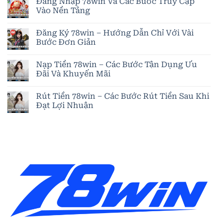
Đăng Nhập 78win Và Các Bước Truy Cập
Vào Nền Tảng
Đăng Ký 78win – Hướng Dẫn Chỉ Với Vài
Bước Đơn Giản
Nạp Tiền 78win – Các Bước Tận Dụng Ưu
Đãi Và Khuyến Mãi
Rút Tiền 78win – Các Bước Rút Tiền Sau Khi
Đạt Lợi Nhuận