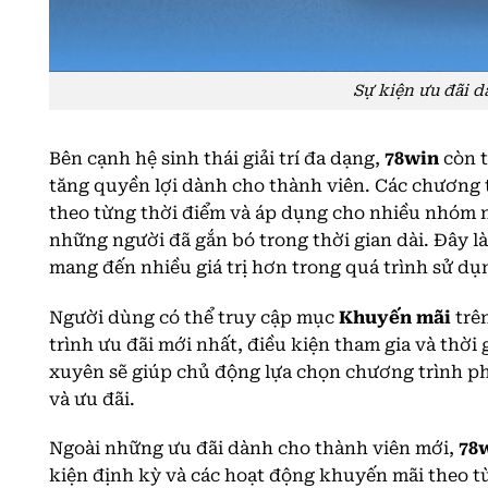
Sự kiện ưu đãi d
Bên cạnh hệ sinh thái giải trí đa dạng,
78win
còn t
tăng quyền lợi dành cho thành viên. Các chương
theo từng thời điểm và áp dụng cho nhiều nhóm 
những người đã gắn bó trong thời gian dài. Đây l
mang đến nhiều giá trị hơn trong quá trình sử dụ
Người dùng có thể truy cập mục
Khuyến mãi
trê
trình ưu đãi mới nhất, điều kiện tham gia và thời
xuyên sẽ giúp chủ động lựa chọn chương trình ph
và ưu đãi.
Ngoài những ưu đãi dành cho thành viên mới,
78
kiện định kỳ và các hoạt động khuyến mãi theo 