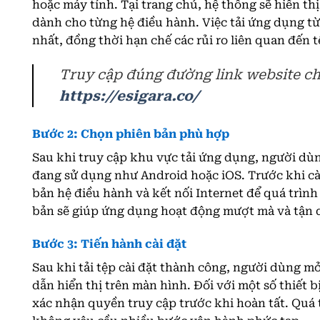
hoặc máy tính. Tại trang chủ, hệ thống sẽ hiển th
dành cho từng hệ điều hành. Việc tải ứng dụng t
nhất, đồng thời hạn chế các rủi ro liên quan đến 
Truy cập đúng đường link website c
https://esigara.co/
Bước 2: Chọn phiên bản phù hợp
Sau khi truy cập khu vực tải ứng dụng, người dùn
đang sử dụng như Android hoặc iOS. Trước khi cà
bản hệ điều hành và kết nối Internet để quá trình
bản sẽ giúp ứng dụng hoạt động mượt mà và tận 
Bước 3: Tiến hành cài đặt
Sau khi tải tệp cài đặt thành công, người dùng 
dẫn hiển thị trên màn hình. Đối với một số thiết 
xác nhận quyền truy cập trước khi hoàn tất. Quá