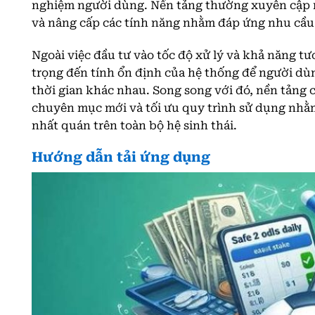
nghiệm người dùng. Nền tảng thường xuyên cập n
và nâng cấp các tính năng nhằm đáp ứng nhu cầu
Ngoài việc đầu tư vào tốc độ xử lý và khả năng tư
trọng đến tính ổn định của hệ thống để người dùn
thời gian khác nhau. Song song với đó, nền tảng cũ
chuyên mục mới và tối ưu quy trình sử dụng nhằm 
nhất quán trên toàn bộ hệ sinh thái.
Hướng dẫn tải ứng dụng