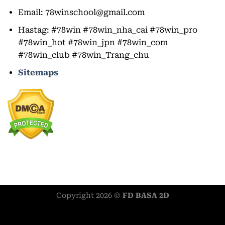
Email: 78winschool@gmail.com
Hastag: #78win #78win_nha_cai #78win_pro
#78win_hot #78win_jpn #78win_com
#78win_club #78win_Trang_chu
Sitemaps
Copyright 2026 ©
FD BASA 2D