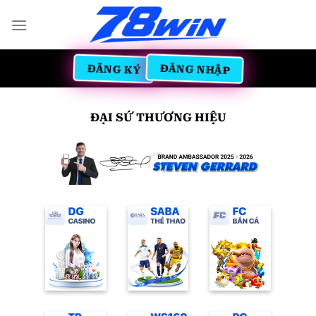
Bỏ
qua
nội
dung
ĐĂNG KÝ
ĐĂNG NHẬP
ĐẠI SỨ THƯƠNG HIỆU