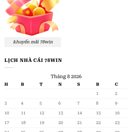
khuyến mãi 78win
LỊCH NHÀ CÁI 78WIN
Tháng 8 2026
H
B
T
N
S
B
C
1
2
3
4
5
6
7
8
9
10
11
12
13
14
15
16
17
18
19
20
21
22
23