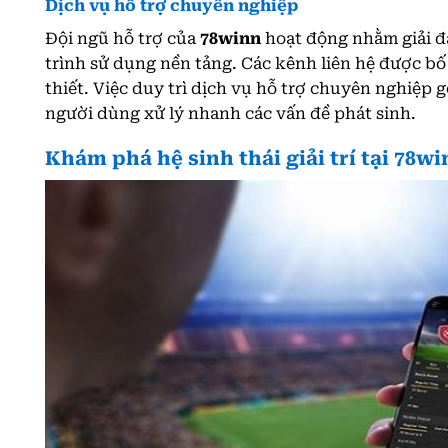
Dịch vụ hỗ trợ chuyên nghiệp
Đội ngũ hỗ trợ của
78winn
hoạt động nhằm giải đ
trình sử dụng nền tảng. Các kênh liên hệ được bố 
thiết. Việc duy trì dịch vụ hỗ trợ chuyên nghiệp
người dùng xử lý nhanh các vấn đề phát sinh.
Khám phá hệ sinh thái giải trí tại 78wi