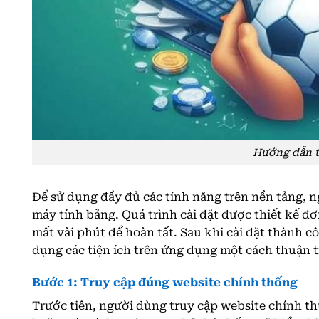
Hướng dẫn t
Để sử dụng đầy đủ các tính năng trên nền tảng, n
máy tính bảng. Quá trình cài đặt được thiết kế đơ
mất vài phút để hoàn tất. Sau khi cài đặt thành c
dụng các tiện ích trên ứng dụng một cách thuận t
Bước 1: Truy cập đúng website chính thống
Trước tiên, người dùng truy cập website chính t