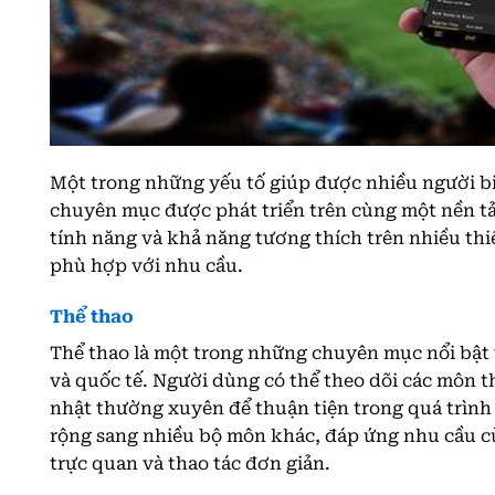
Một trong những yếu tố giúp được nhiều người biết
chuyên mục được phát triển trên cùng một nền tả
tính năng và khả năng tương thích trên nhiều thi
phù hợp với nhu cầu.
Thể thao
Thể thao là một trong những chuyên mục nổi bật 
và quốc tế. Người dùng có thể theo dõi các môn t
nhật thường xuyên để thuận tiện trong quá trìn
rộng sang nhiều bộ môn khác, đáp ứng nhu cầu củ
trực quan và thao tác đơn giản.