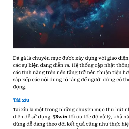
Đá gà là chuyên mục được xây dựng với giao diện
các sự kiện đang diễn ra. Hệ thống cập nhật thông
các tính năng trên nền tảng trở nên thuận tiện hơn
sắp xếp các nội dung rõ ràng để người dùng có thể
động.
Tài xỉu
Tài xỉu là một trong những chuyên mục thu hút n
diện dễ sử dụng.
78win
tối ưu tốc độ xử lý, khả n
dùng dễ dàng theo dõi kết quả cũng như thực hiệ